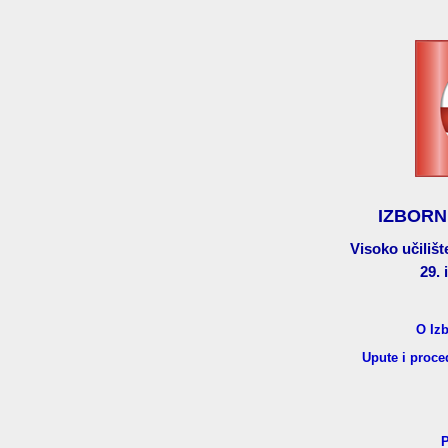
IZBORN
Visoko učilišt
29. 
O Iz
Upute i proce
P