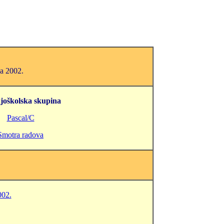
ja 2002.
joškolska skupina
Pascal/C
Smotra radova
002.