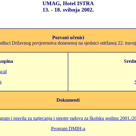
UMAG, Hotel ISTRA
13. - 18. svibnja 2002.
Pozvani učenici
dluci Državnog povjerenstva donesenoj na sjednici održanoj 22. travn
kupina
Sredn
scal
a
Dokumenti
gram i pravila za natjecanja i smotre radova za školsku godinu 2001./2
Program DMIH-a