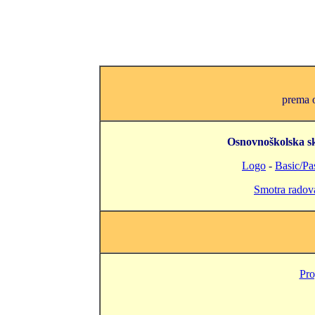
prema o
Osnovnoškolska s
Logo
-
Basic/Pa
Smotra radov
Pro